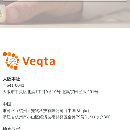
大阪本社
〒541-0041
大阪市中央区北浜1丁目9番10号 北浜宗田ビル 201号
中国
唯可它（杭州）宠物科技有限公司（中国 Veqta）
浙江省杭州市小山区経済技術開発区金路79号Dブロック306
検査ラボ