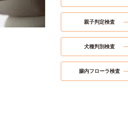
親子判定検査
犬種判別検査
腸内フローラ検査